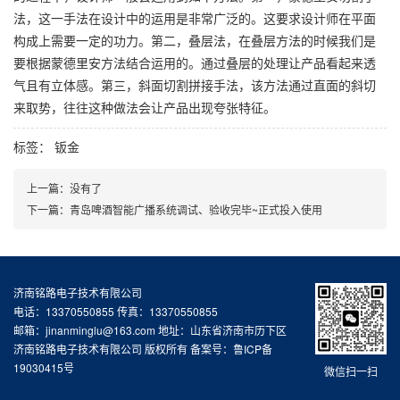
法，这一手法在设计中的运用是非常广泛的。这要求设计师在平面
构成上需要一定的功力。第二，叠层法，在叠层方法的时候我们是
要根据蒙德里安方法结合运用的。通过叠层的处理让产品看起来透
气且有立体感。第三，斜面切割拼接手法，该方法通过直面的斜切
来取势，往往这种做法会让产品出现夸张特征。
标签：
钣金
上一篇：
没有了
下一篇：
青岛啤酒智能广播系统调试、验收完毕~正式投入使用
济南铭路电子技术有限公司
电话：13370550855 传真：13370550855
邮箱：jinanminglu@163.com 地址：山东省济南市历下区
济南铭路电子技术有限公司 版权所有 备案号：
鲁ICP备
19030415号
微信扫一扫